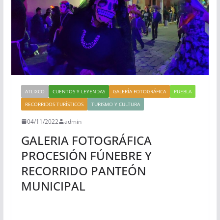
ATLIXCO
CUENTOS Y LEYENDAS
GALERÍA FOTOGRÁFICA
PUEBLA
RECORRIDOS TURÍSTICOS
TURISMO Y CULTURA
04/11/2022
admin
GALERIA FOTOGRÁFICA
PROCESIÓN FÚNEBRE Y
RECORRIDO PANTEÓN
MUNICIPAL