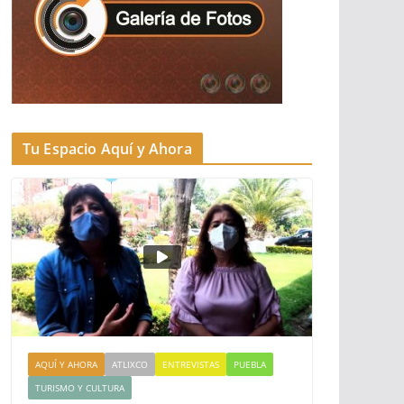
Tu Espacio Aquí y Ahora
AQUÍ Y AHORA
ATLIXCO
ENTREVISTAS
PUEBLA
TURISMO Y CULTURA