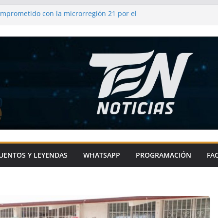
omprometido con la microrregión 21 por el
 impulsando infraestructura y
comunidades
frenda su compromiso con el campo y los
as
l de Metepec-Atlixco se une a la fiesta
l chile en nogada
ixco impulsa el deporte en comunidades
ras con sentido social
UENTOS Y LEYENDAS
WHATSAPP
PROGRAMACIÓN
FA