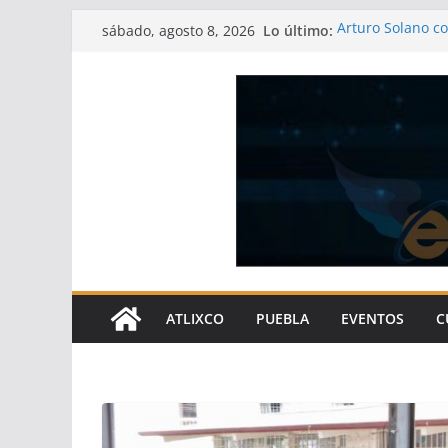
Saltar
Lo último:
Arturo Solano c
sábado, agosto 8, 2026
al
bienestar social
Atlixco continúa
contenido
transformando 
Pavel Gaspar re
pueblos indígen
Centro Vacaciona
gastronómica de
Gobierno de Atl
gracias a las ob
ATLIXCO
PUEBLA
EVENTOS
C