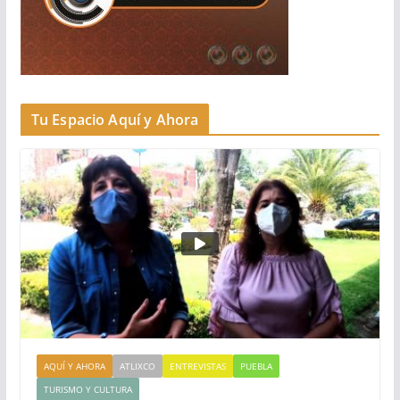
Tu Espacio Aquí y Ahora
AQUÍ Y AHORA
ATLIXCO
ENTREVISTAS
PUEBLA
TURISMO Y CULTURA