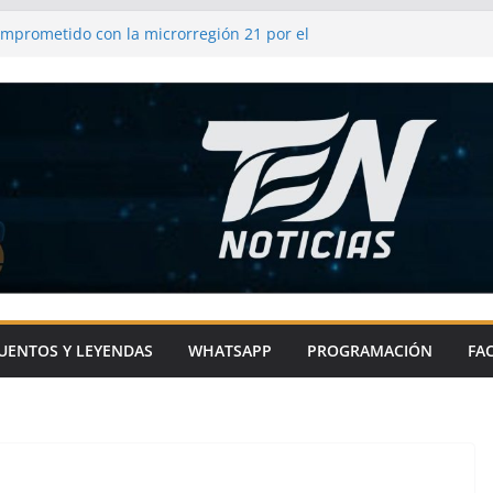
omprometido con la microrregión 21 por el
 impulsando infraestructura y
comunidades
frenda su compromiso con el campo y los
as
l de Metepec-Atlixco se une a la fiesta
l chile en nogada
ixco impulsa el deporte en comunidades
ras con sentido social
UENTOS Y LEYENDAS
WHATSAPP
PROGRAMACIÓN
FA