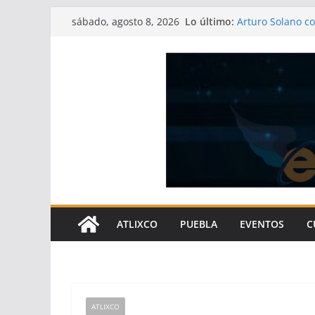
Saltar
Lo último:
Arturo Solano c
sábado, agosto 8, 2026
al
bienestar social
Atlixco continúa
contenido
transformando 
Pavel Gaspar re
pueblos indígen
Centro Vacaciona
gastronómica de
Gobierno de Atl
gracias a las ob
ATLIXCO
PUEBLA
EVENTOS
C
ATLIXCO