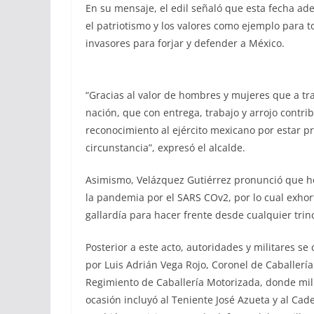
En su mensaje, el edil señaló que esta fecha ad
el patriotismo y los valores como ejemplo para t
invasores para forjar y defender a México.
“Gracias al valor de hombres y mujeres que a tra
nación, que con entrega, trabajo y arrojo contri
reconocimiento al ejército mexicano por estar p
circunstancia”, expresó el alcalde.
Asimismo, Velázquez Gutiérrez pronunció que ho
la pandemia por el SARS COv2, por lo cual exhor
gallardía para hacer frente desde cualquier trinch
Posterior a este acto, autoridades y militares s
por Luis Adrián Vega Rojo, Coronel de Caballer
Regimiento de Caballería Motorizada, donde milit
ocasión incluyó al Teniente José Azueta y al Cade