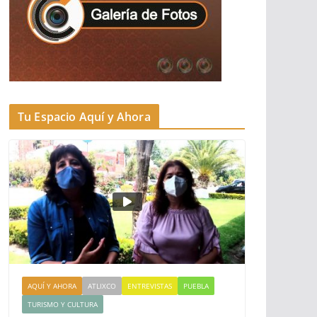
Tu Espacio Aquí y Ahora
AQUÍ Y AHORA
ATLIXCO
ENTREVISTAS
PUEBLA
TURISMO Y CULTURA