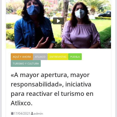
AQUÍ Y AHORA
ATLIXCO
ENTREVISTAS
PUEBLA
TURISMO Y CULTURA
«A mayor apertura, mayor
responsabilidad», iniciativa
para reactivar el turismo en
Atlixco.
17/04/2021
admin