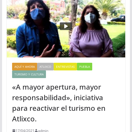
AQUÍ Y AHORA
ATLIXCO
ENTREVISTAS
PUEBLA
TURISMO Y CULTURA
«A mayor apertura, mayor
responsabilidad», iniciativa
para reactivar el turismo en
Atlixco.
17/04/2021
admin