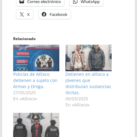
Correo electrónico
WhatsApp
X
Facebook
Relacionado
Policías de Atlixco
Detienen en atlixco a
detienen a sujeto con
jóvenes que
Armas y Droga.
distribuían sustancias
27/05/2025
ilícitas.
En «Atlixco»
06/03/2025
En «Atlixco»