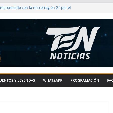
omprometido con la microrregión 21 por el
 impulsando infraestructura y
comunidades
frenda su compromiso con el campo y los
as
l de Metepec-Atlixco se une a la fiesta
l chile en nogada
ixco impulsa el deporte en comunidades
ras con sentido social
UENTOS Y LEYENDAS
WHATSAPP
PROGRAMACIÓN
FA