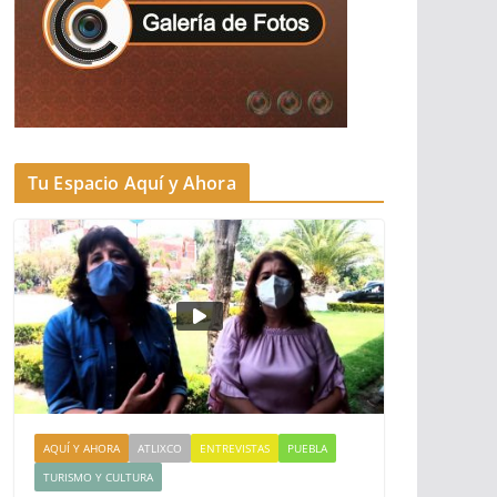
Tu Espacio Aquí y Ahora
AQUÍ Y AHORA
ATLIXCO
ENTREVISTAS
PUEBLA
TURISMO Y CULTURA