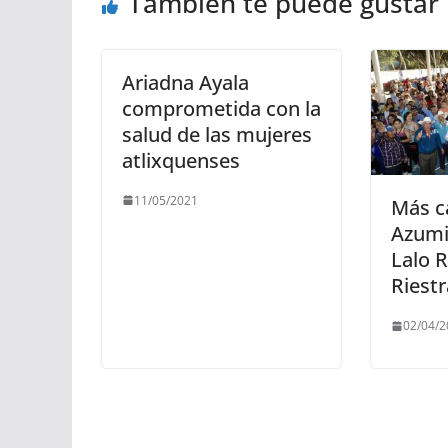
También te puede gustar
Ariadna Ayala
comprometida con la
salud de las mujeres
atlixquenses
11/05/2021
Más c
Azumi
Lalo R
Riestr
02/04/2