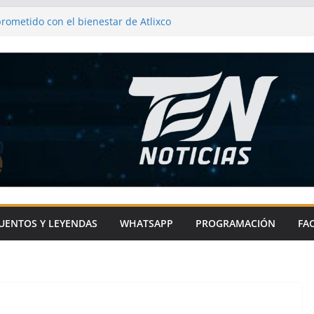
rometido con el bienestar de Atlixco
renda su compromiso con el campo y los
s
 de Metepec-Atlixco se une a la fiesta
 chile en nogada
xco impulsa el deporte en comunidades
as con sentido social
mprometido con la microrregión 21 por el
UENTOS Y LEYENDAS
WHATSAPP
PROGRAMACIÓN
FA