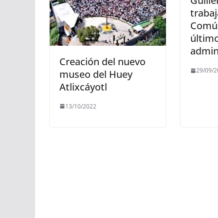
Guill
trabaj
Común
último
admin
Creación del nuevo
29/09/2
museo del Huey
Atlixcáyotl
13/10/2022