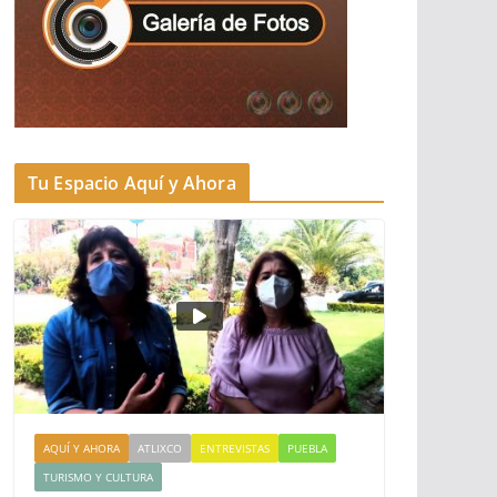
Tu Espacio Aquí y Ahora
AQUÍ Y AHORA
ATLIXCO
ENTREVISTAS
PUEBLA
TURISMO Y CULTURA