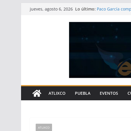
Saltar
Lo último:
Paco García comp
jueves, agosto 6, 2026
al
Pavel Gaspar ref
pueblos indígena
contenido
Centro Vacacional
gastronómica del
Gobierno de Atli
gracias a las obr
Arturo Solano co
bienestar social
ATLIXCO
PUEBLA
EVENTOS
C
ATLIXCO