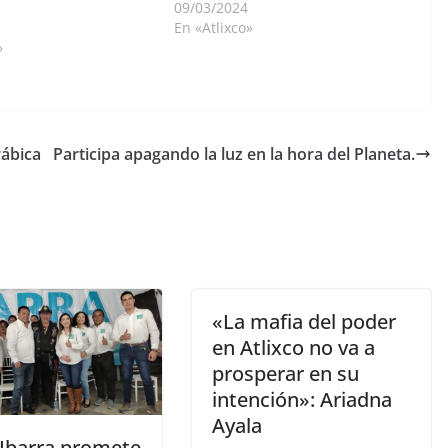
09/03/2024
En «Atlixco»
»
rábica
Participa apagando la luz en la hora del Planeta.
«La mafia del poder
en Atlixco no va a
prosperar en su
intención»: Ariadna
Ayala
 Ibarra promete