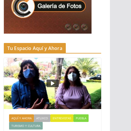
Tu Espacio Aquí y Ahora
AQUÍ Y AHORA
ATLIXCO
ENTREVISTAS
PUEBLA
TURISMO Y CULTURA