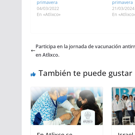
primavera
primavera
04/03/2022
21/03/2024
En «Atlixco»
En «Atlixco
Participa en la jornada de vacunación antir
en Atlixco.
También te puede gustar
En Atlixco se
Israel