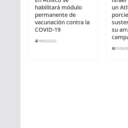
habilitará módulo
un Atl
permanente de
porci
vacunación contra la
suste
COVID-19
su ar
camp
18/02/2022
01/04/2