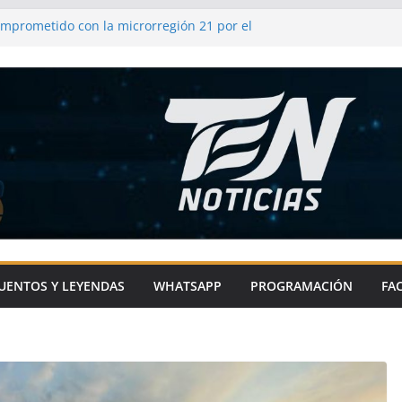
omprometido con la microrregión 21 por el
 impulsando infraestructura y
comunidades
frenda su compromiso con el campo y los
as
l de Metepec-Atlixco se une a la fiesta
l chile en nogada
ixco impulsa el deporte en comunidades
ras con sentido social
UENTOS Y LEYENDAS
WHATSAPP
PROGRAMACIÓN
FA