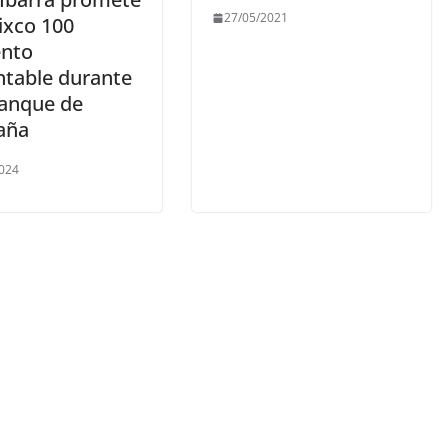
27/05/2021
ixco 100
ento
ntable durante
ranque de
aña
024