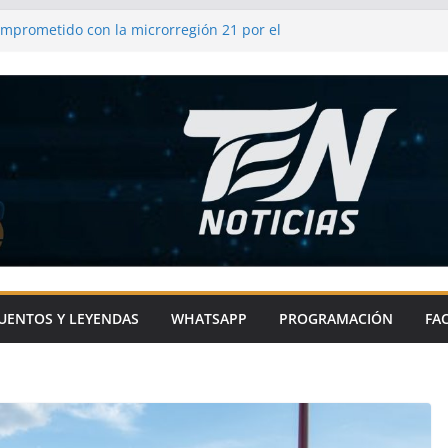
omprometido con la microrregión 21 por el
 impulsando infraestructura y
comunidades
frenda su compromiso con el campo y los
as
l de Metepec-Atlixco se une a la fiesta
l chile en nogada
ixco impulsa el deporte en comunidades
ras con sentido social
UENTOS Y LEYENDAS
WHATSAPP
PROGRAMACIÓN
FA