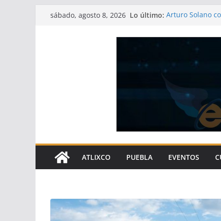
Saltar
Lo último:
Arturo Solano c
sábado, agosto 8, 2026
al
bienestar social
Atlixco continúa
contenido
transformando 
Pavel Gaspar re
pueblos indígen
Centro Vacaciona
gastronómica de
Gobierno de Atl
gracias a las ob
ATLIXCO
PUEBLA
EVENTOS
C