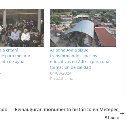
ala creará
Ariadna Ayala sigue
e para mejorar
transformando espacios
ento de agua
educativos en Atlixco para una
formación de calidad
»
04/09/2024
En «Atlixco»
tado
Reinauguran monumento histórico en Metepec,
Atlixco