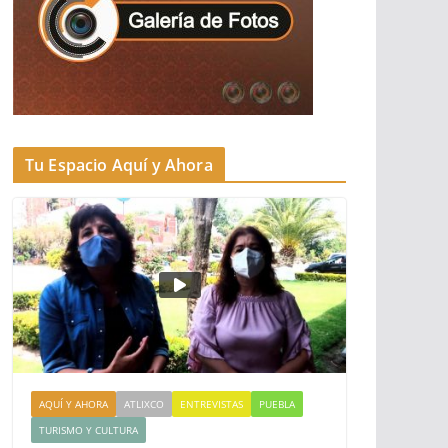
Tu Espacio Aquí y Ahora
AQUÍ Y AHORA
ATLIXCO
ENTREVISTAS
PUEBLA
TURISMO Y CULTURA