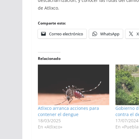
descacharrización, y conocer las rutas del cami
de Atlixco.
Comparte esto:
Correo electrónico
WhatsApp
X
Relacionado
Atlixco arranca acciones para
Gobierno d
contener el dengue
contra el 
18/03/2025
17/07/2024
En «Atlixco»
En «Puebla