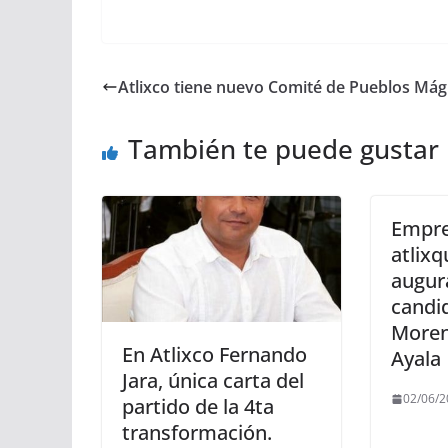
Atlixco tiene nuevo Comité de Pueblos Mág
También te puede gustar
Empre
atlix
augura
candi
Moren
En Atlixco Fernando
Ayala
Jara, única carta del
02/06/2
partido de la 4ta
transformación.