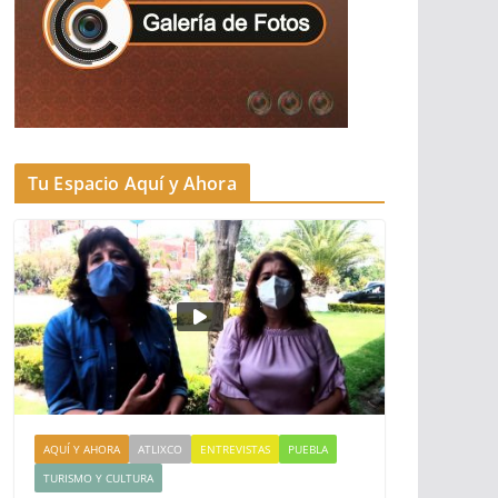
Tu Espacio Aquí y Ahora
AQUÍ Y AHORA
ATLIXCO
ENTREVISTAS
PUEBLA
TURISMO Y CULTURA