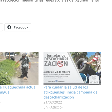
ón recolector, mediante las redes sociales del Ayuntamiento
Facebook
e Huaquechula actúa
Para cuidar la salud de los
dengue
atlixquenses, inicia campaña de
descacharrización
»
21/02/2022
En «Atlixco»