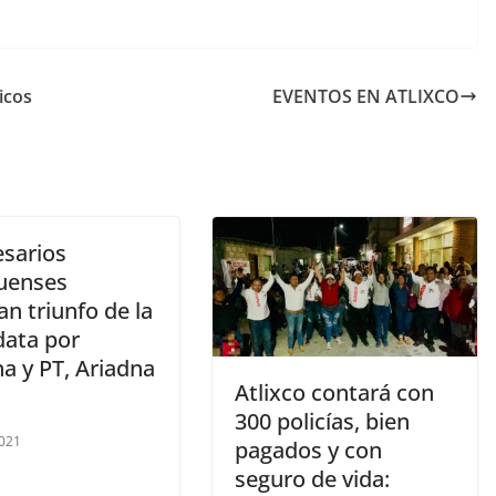
icos
EVENTOS EN ATLIXCO
sarios
quenses
n triunfo de la
data por
a y PT, Ariadna
Atlixco contará con
300 policías, bien
021
pagados y con
seguro de vida: