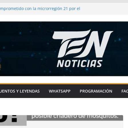
omprometido con la microrregión 21 por el
 impulsando infraestructura y
comunidades
frenda su compromiso con el campo y los
as
l de Metepec-Atlixco se une a la fiesta
l chile en nogada
ixco impulsa el deporte en comunidades
ras con sentido social
UENTOS Y LEYENDAS
WHATSAPP
PROGRAMACIÓN
FA