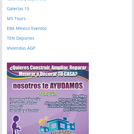
Galerías 15
MS Tours
EBA México Eventos
TEN Deportes
Viviendas AGP