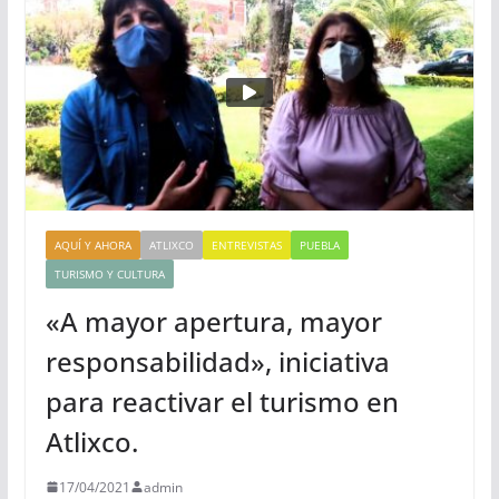
AQUÍ Y AHORA
ATLIXCO
ENTREVISTAS
PUEBLA
TURISMO Y CULTURA
«A mayor apertura, mayor
responsabilidad», iniciativa
para reactivar el turismo en
Atlixco.
17/04/2021
admin