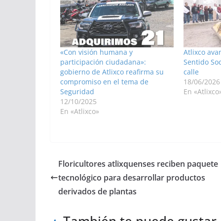
«Con visión humana y
Atlixco ava
participación ciudadana»:
Sentido Soc
gobierno de Atlixco reafirma su
calle
compromiso en el tema de
18/06/2026
Seguridad
En «Atlixco
12/10/2025
En «Atlixco»
Floricultores atlixquenses reciben paquete
tecnológico para desarrollar productos
derivados de plantas
También te puede gustar