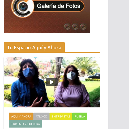
Tu Espacio Aquí y Ahora
AQUÍ Y AHORA
ATLIXCO
ENTREVISTAS
PUEBLA
TURISMO Y CULTURA