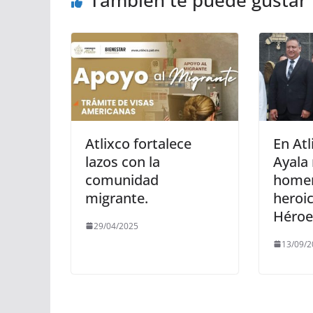
Atlixco fortalece
En Atl
lazos con la
Ayala
comunidad
homen
migrante.
heroi
Héroe
29/04/2025
13/09/2