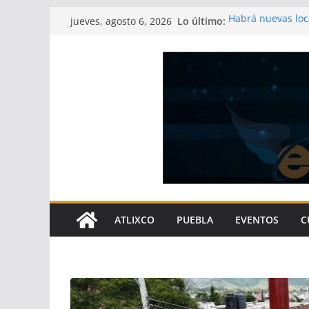
Saltar
Lo último:
Habrá nuevas loca
jueves, agosto 6, 2026
al
Centro Vacacional
gastronómica del
contenido
Gobierno de Atli
gracias a las obr
Arturo Solano co
bienestar social
Paco García comp
ATLIXCO
PUEBLA
EVENTOS
C