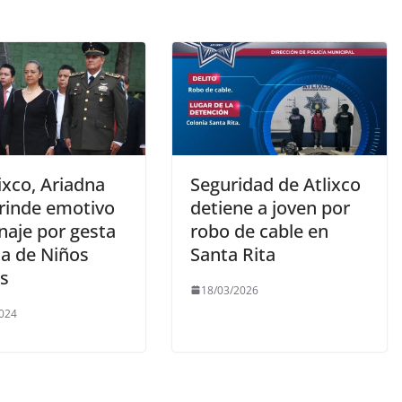
ixco, Ariadna
Seguridad de Atlixco
 rinde emotivo
detiene a joven por
aje por gesta
robo de cable en
ca de Niños
Santa Rita
s
18/03/2026
024