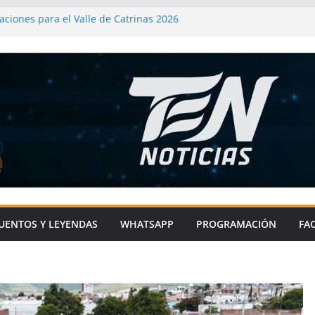
ciones para el Valle de Catrinas 2026
 de Metepec-Atlixco se une a la fiesta
 chile en nogada
xco impulsa el deporte en comunidades
as con sentido social
mprometido con la microrregión 21 por el
rometido con el bienestar de Atlixco
UENTOS Y LEYENDAS
WHATSAPP
PROGRAMACIÓN
FA