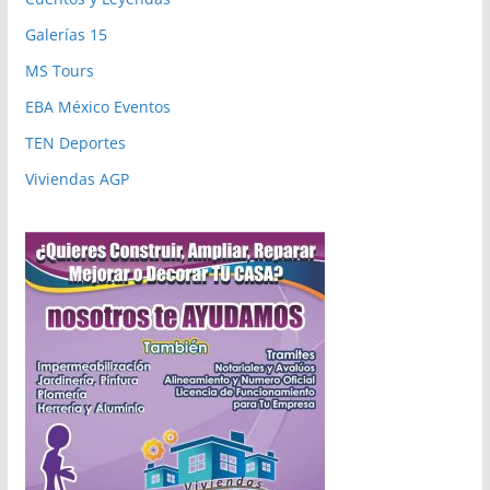
Galerías 15
MS Tours
EBA México Eventos
TEN Deportes
Viviendas AGP