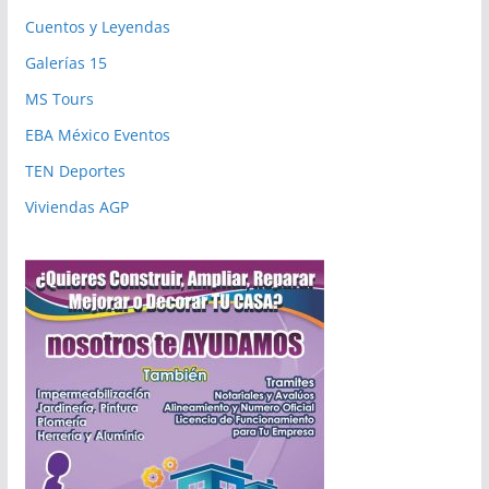
Cuentos y Leyendas
Galerías 15
MS Tours
EBA México Eventos
TEN Deportes
Viviendas AGP