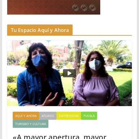
Tu Espacio Aquí y Ahora
AQUÍ Y AHORA
ATLIXCO
ENTREVISTAS
PUEBLA
TURISMO Y CULTURA
«A mayor apertura, mayor