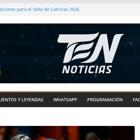
ciones para el Valle de Catrinas 2026
 de Metepec-Atlixco se une a la fiesta
 chile en nogada
xco impulsa el deporte en comunidades
as con sentido social
mprometido con la microrregión 21 por el
rometido con el bienestar de Atlixco
UENTOS Y LEYENDAS
WHATSAPP
PROGRAMACIÓN
FA