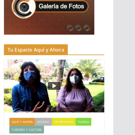
Tu Espacio Aquí y Ahora
AQUÍ Y AHORA
ATLIXCO
ENTREVISTAS
PUEBLA
TURISMO Y CULTURA