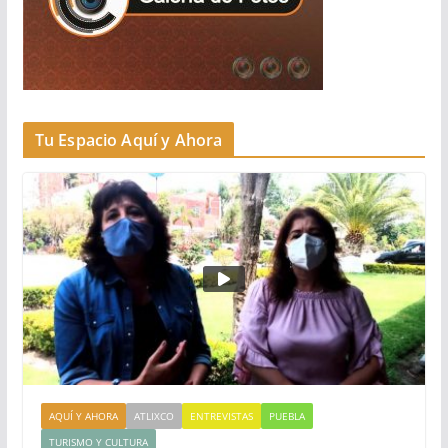
Tu Espacio Aquí y Ahora
AQUÍ Y AHORA
ATLIXCO
ENTREVISTAS
PUEBLA
TURISMO Y CULTURA