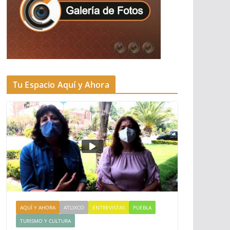
Tu Espacio Aquí y Ahora
AQUÍ Y AHORA
ATLIXCO
ENTREVISTAS
PUEBLA
TURISMO Y CULTURA