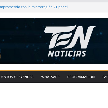
omprometido con la microrregión 21 por el
 impulsando infraestructura y
comunidades
frenda su compromiso con el campo y los
as
l de Metepec-Atlixco se une a la fiesta
l chile en nogada
ixco impulsa el deporte en comunidades
ras con sentido social
UENTOS Y LEYENDAS
WHATSAPP
PROGRAMACIÓN
FA