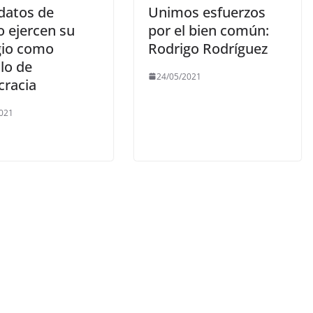
datos de
Unimos esfuerzos
o ejercen su
por el bien común:
gio como
Rodrigo Rodríguez
lo de
24/05/2021
racia
021