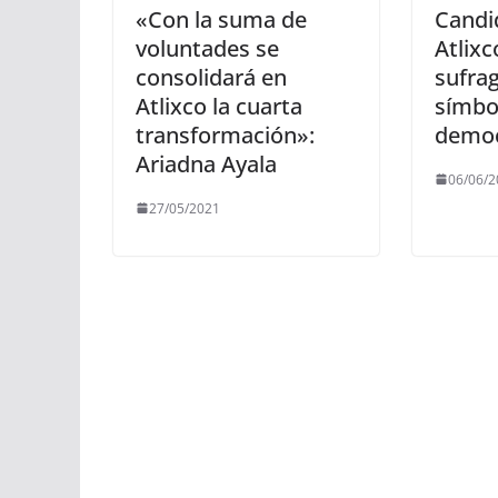
«Con la suma de
Candi
voluntades se
Atlixc
consolidará en
sufra
Atlixco la cuarta
símbo
transformación»:
democ
Ariadna Ayala
06/06/2
27/05/2021