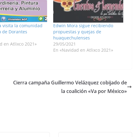
 visita la comunidad
Edwin Mora sigue recibiendo
o de Dorantes
propuestas y quejas de
huaquechulenses
d en Atlixco 2021»
29/05/2021
En «Navidad en Atlixco 2021»
Cierra campaña Guillermo Velázquez cobijado de
la coalición «Va por México»